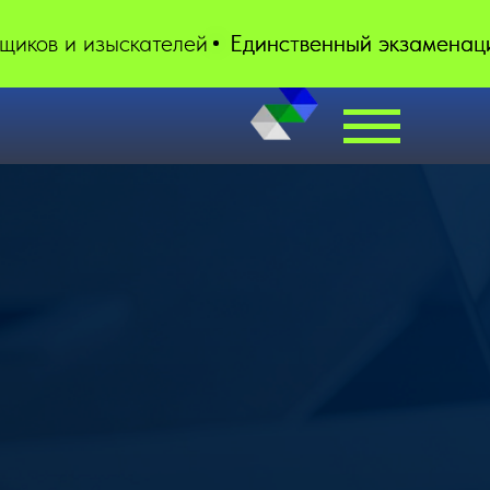
щиков и изыскателей
Единственный экзаменаци
Единственный экзаменаци